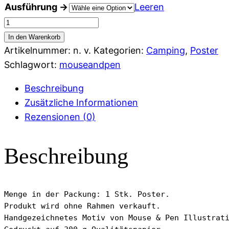
Ausführung →
Leeren
bis
19,90 €
Poster
"Come
In den Warenkorb
On
Artikelnummer:
n. v.
Kategorien:
Camping
,
Poster
Let’s
Schlagwort:
mouseandpen
Go
Beschreibung
Life
Zusätzliche Informationen
Won’t
Rezensionen (0)
Wait
For
Beschreibung
You"
Menge
Menge in der Packung: 1 Stk. Poster.

Produkt wird ohne Rahmen verkauft.

Handgezeichnetes Motiv von Mouse & Pen Illustrati