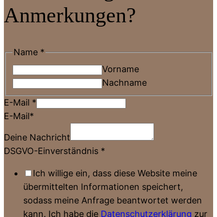
Anmerkungen?
Name
*
Vorname
Nachname
E-Mail
*
E-Mail*
Deine Nachricht
DSGVO-Einverständnis
*
Ich willige ein, dass diese Website meine
übermittelten Informationen speichert,
sodass meine Anfrage beantwortet werden
kann. Ich habe die
Datenschutzerklärung
zur