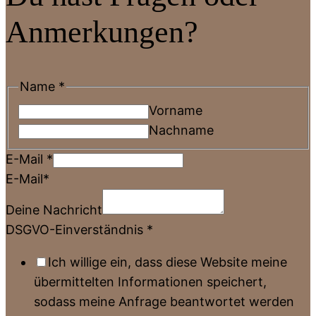
Anmerkungen?
Name
*
Vorname
Nachname
E-Mail
*
E-Mail*
Deine Nachricht
DSGVO-Einverständnis
*
Ich willige ein, dass diese Website meine
übermittelten Informationen speichert,
sodass meine Anfrage beantwortet werden