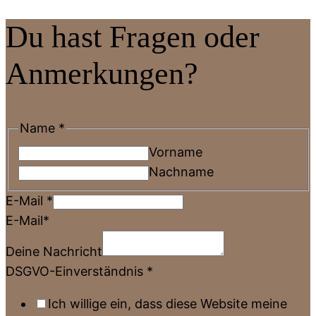
Du hast Fragen oder
Anmerkungen?
Name
*
Vorname
Nachname
E-Mail
*
E-Mail*
Deine Nachricht
DSGVO-Einverständnis
*
Ich willige ein, dass diese Website meine