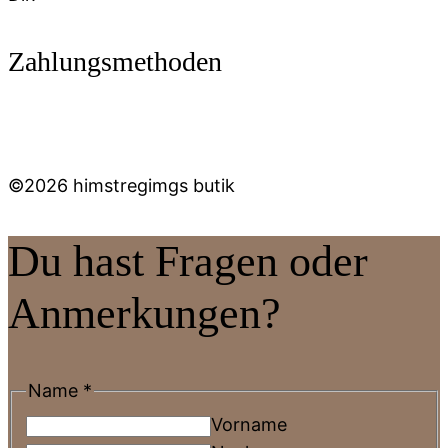
Zahlungsmethoden
©2026 himstregimgs butik
Du hast Fragen oder
Anmerkungen?
Name
*
Vorname