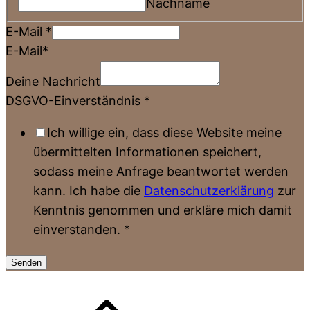
Nachname
E-Mail
*
E-Mail*
Deine Nachricht
DSGVO-Einverständnis
*
Ich willige ein, dass diese Website meine
übermittelten Informationen speichert,
sodass meine Anfrage beantwortet werden
kann. Ich habe die
Datenschutzerklärung
zur
Kenntnis genommen und erkläre mich damit
einverstanden.
*
Senden