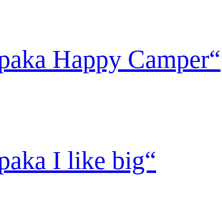
lpaka Happy Camper“
aka I like big“